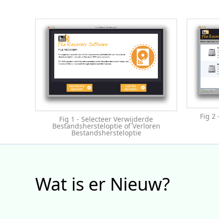
Fig 2 
Fig 1 - Selecteer Verwijderde
Bestandshersteloptie of Verloren
Bestandshersteloptie
Wat is er Nieuw?