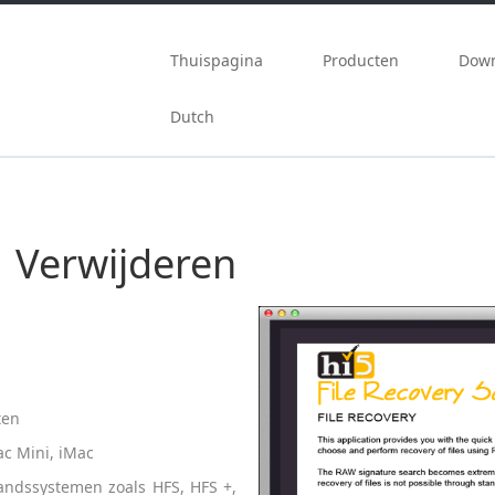
Meteen naar de inhoud
Thuispagina
Producten
Dow
Dutch
 Verwijderen
ten
c Mini, iMac
andssystemen zoals HFS, HFS +,