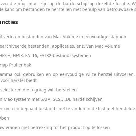
ven die nog intact zijn op de harde schijf op dezelfde locatie.
 de kans om bestanden te herstellen met behulp van betrouwbare s
uncties
 of verloren bestanden van Mac Volume in eenvoudige stappen
gearchiveerde bestanden, applicaties, enz. Van Mac Volume
 HFS +, HFSX, FAT16, FAT32-bestandssystemen
 map Prullenbak
amma ook gebruiken en op eenvoudige wijze herstel uitvoeren
 voor herstel biedt
electeren die u graag wilt herstellen
en Mac-systeem met SATA, SCSI, IDE harde schijven
ker om een bepaald bestand snel te vinden in de lijst met hersteld
ebben
w vragen met betrekking tot het product op te lossen