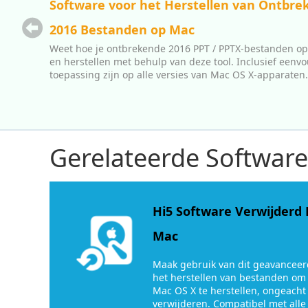
Software voor het Herstellen van Ontbr
et
2016 Bestanden op Mac
mensen.
Weet hoe je ontbrekende 2016 PPT / PPTX-bestanden op
nkoop
en herstellen met behulp van deze tool. Inclusief eenv
toepassing zijn op alle versies van Mac OS X-apparaten.
Gerelateerde Software
Hi5 Software Verwijderd
Mac
Maak gebruik van dit geavancee
het herstellen van bestanden om
Mac OS X te herstellen, ongeacht
verwijderen. Compatibel met alle