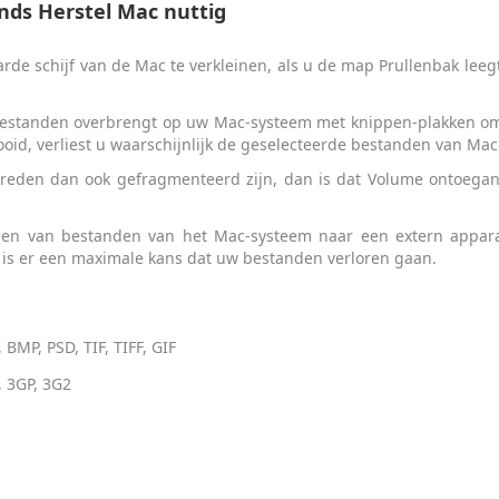
ands Herstel Mac nuttig
de schijf van de Mac te verkleinen, als u de map Prullenbak lee
estanden overbrengt op uw Mac-systeem met knippen-plakken om d
oid, verliest u waarschijnlijk de geselecteerde bestanden van Ma
eden dan ook gefragmenteerd zijn, dan is dat Volume ontoegankel
tsen van bestanden van het Mac-systeem naar een extern apparaa
t, is er een maximale kans dat uw bestanden verloren gaan.
 BMP, PSD, TIF, TIFF, GIF
 3GP, 3G2