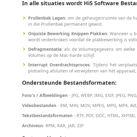
In alle situaties wordt Hi5 Software Best
Prullenbak Legen
: om de geheugenruimte van de har
in die Prullenbak permanent gewist.
Onjuiste Bewerking Knippen Plakken
: Wanneer u b
wordt onderbroken voordat de plakbewerking is volto
Defragmentatie
: als de Volumegegevens om welke r
Volumes op de Mac-harde schijf.
Interrupt Overdrachtsproces
: Tijdens het verplaa
plotseling afsluiten of verwijderen van het apparaa
Ondersteunde Bestandsformaten:
Foto's / Afbeeldingen
- JPG, WEBP, IMG, EXIF, JPEG, PNG,
Videobestanden
- RM, M4V, MOV, MPEG, MPG, MP4, AVI,
Tekstbestandsformaten
- RTF, PDF, DOC, HTML, XHTML
Archivesn
- RPM, RAR, JAR, ZIP