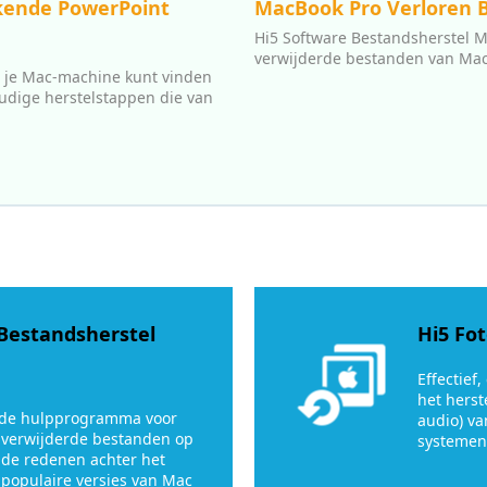
ekende PowerPoint
MacBook Pro Verloren 
Hi5 Software Bestandsherstel M
verwijderde bestanden van Mac-
 je Mac-machine kunt vinden
oudige herstelstappen die van
 Bestandsherstel
Hi5 Fo
Effectief
het herst
rde hulpprogramma voor
audio) va
 verwijderde bestanden op
systemen
 de redenen achter het
 populaire versies van Mac