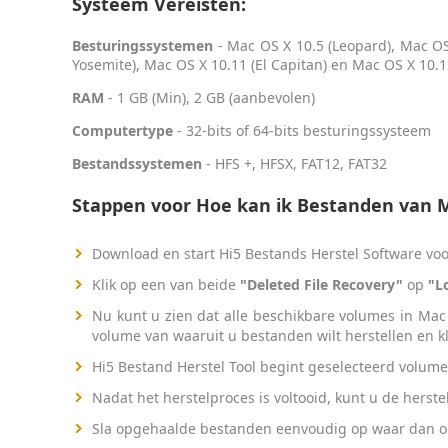
Systeem Vereisten:
Besturingssystemen
- Mac OS X 10.5 (Leopard), Mac OS
Yosemite), Mac OS X 10.11 (El Capitan) en Mac OS X 10.12
RAM
- 1 GB (Min), 2 GB (aanbevolen)
Computertype
- 32-bits of 64-bits besturingssysteem
Bestandssystemen
- HFS +, HFSX, FAT12, FAT32
Stappen voor Hoe kan ik Bestanden van M
Download en start Hi5 Bestands Herstel Software vo
Klik op een van beide
"Deleted File Recovery"
op
"L
Nu kunt u zien dat alle beschikbare volumes in Mac 
volume van waaruit u bestanden wilt herstellen en kli
Hi5 Bestand Herstel Tool begint geselecteerd volume 
Nadat het herstelproces is voltooid, kunt u de herst
Sla opgehaalde bestanden eenvoudig op waar dan ook