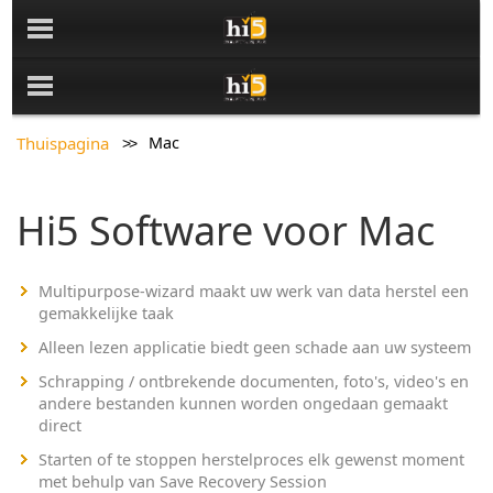
Thuispagina
Mac
Hi5 Software voor Mac
Multipurpose-wizard maakt uw werk van data herstel een
gemakkelijke taak
Alleen lezen applicatie biedt geen schade aan uw systeem
Schrapping / ontbrekende documenten, foto's, video's en
andere bestanden kunnen worden ongedaan gemaakt
direct
Starten of te stoppen herstelproces elk gewenst moment
met behulp van Save Recovery Session