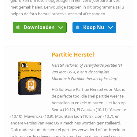
gebruiken om foto's opgeslagen in een verwijderbare drives
met gemak halen. Eenvoudige stappen in dit programma zal u
helpen de foto herstel proces succesvol af te ronden.
Downloaden
Koop Nu
Partitie Herstel
Herstel verloren of verwijderde partitie (s)
van Mac OS X, hier is de complete
Macintosh Partition herstel oplossing!
Hi5 Software Partitie Herstel voor Mac is
de perfecte tool die snel partitie weer te
herstellen in enkele minuten! Het kan op
Seirra (10.12), El Capitan (10.11), Yosemite
(10.10), Mavericks (10,9), Mountain Lion (10.8), Lion (10.7), en
andere versies van Mac OS X machines worden geïnstalleerd.
Ook ondersteunt de herstel partities verwijderd of ontbreekt in
externe harde schijven van elke merken en dingen veel sneller