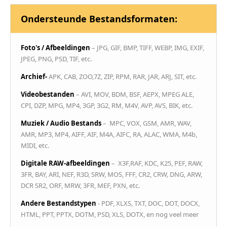
Ondersteunde Bestandsformaten:
Foto's / Afbeeldingen
– JPG, GIF, BMP, TIFF, WEBP, IMG, EXIF,
JPEG, PNG, PSD, TIF, etc.
Archief-
APK, CAB, ZOO,7Z, ZIP, RPM, RAR, JAR, ARJ, SIT, etc.
Videobestanden
– AVI, MOV, BDM, BSF, AEPX, MPEG ALE,
CPI, DZP, MPG, MP4, 3GP, 3G2, RM, M4V, AVP, AVS, BIK, etc.
Muziek / Audio Bestands
– MPC, VOX, GSM, AMR, WAV,
AMR, MP3, MP4, AIFF, AIF, M4A, AIFC, RA, ALAC, WMA, M4b,
MIDI, etc.
Digitale RAW-afbeeldingen
– X3F,RAF, KDC, K25, PEF, RAW,
3FR, BAY, ARI, NEF, R3D, SRW, MOS, FFF, CR2, CRW, DNG, ARW,
DCR SR2, ORF, MRW, 3FR, MEF, PXN, etc.
Andere Bestandstypen
- PDF, XLXS, TXT, DOC, DOT, DOCX,
HTML, PPT, PPTX, DOTM, PSD, XLS, DOTX, en nog veel meer