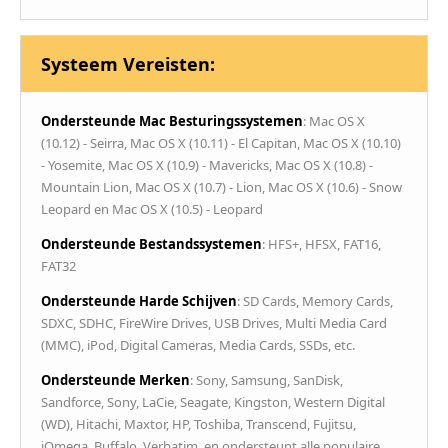
Systeem Vereisten:
Ondersteunde Mac Besturingssystemen
: Mac OS X
(10.12) - Seirra, Mac OS X (10.11) - El Capitan, Mac OS X (10.10)
- Yosemite, Mac OS X (10.9) - Mavericks, Mac OS X (10.8) -
Mountain Lion, Mac OS X (10.7) - Lion, Mac OS X (10.6) - Snow
Leopard en Mac OS X (10.5) - Leopard
Ondersteunde Bestandssystemen
: HFS+, HFSX, FAT16,
FAT32
Ondersteunde Harde Schijven
: SD Cards, Memory Cards,
SDXC, SDHC, FireWire Drives, USB Drives, Multi Media Card
(MMC), iPod, Digital Cameras, Media Cards, SSDs, etc.
Ondersteunde Merken
: Sony, Samsung, SanDisk,
Sandforce, Sony, LaCie, Seagate, Kingston, Western Digital
(WD), Hitachi, Maxtor, HP, Toshiba, Transcend, Fujitsu,
iOmega, Buffalo, Verbatim, en ondersteunt alle populaire