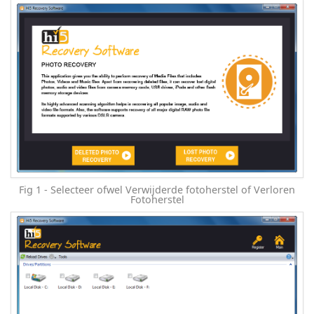
Fig 1 - Selecteer ofwel Verwijderde fotoherstel of Verloren
Fotoherstel