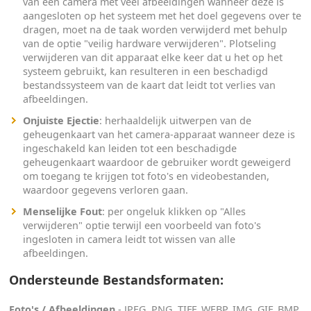
van een camera met veel afbeeldingen wanneer deze is
aangesloten op het systeem met het doel gegevens over te
dragen, moet na de taak worden verwijderd met behulp
van de optie "veilig hardware verwijderen". Plotseling
verwijderen van dit apparaat elke keer dat u het op het
systeem gebruikt, kan resulteren in een beschadigd
bestandssysteem van de kaart dat leidt tot verlies van
afbeeldingen.
Onjuiste Ejectie
: herhaaldelijk uitwerpen van de
geheugenkaart van het camera-apparaat wanneer deze is
ingeschakeld kan leiden tot een beschadigde
geheugenkaart waardoor de gebruiker wordt geweigerd
om toegang te krijgen tot foto's en videobestanden,
waardoor gegevens verloren gaan.
Menselijke Fout
: per ongeluk klikken op "Alles
verwijderen" optie terwijl een voorbeeld van foto's
ingesloten in camera leidt tot wissen van alle
afbeeldingen.
Ondersteunde Bestandsformaten:
Foto's / Afbeeldingen
- JPEG, PNG, TIFF, WEBP, IMG, GIF, BMP,